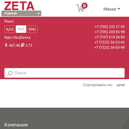
0
Меню
Язык:
+7 (705) 333 21 05
ҚАЗ
РУС
ENG
+7 (705) 269 85 98
+7 (747) 614 56 84
Курс Нацбанка
+7 (7222) 34-23-45
467.48
5.73
+7 (7222) 36-03-49
Сортировать по:
цене
Компания