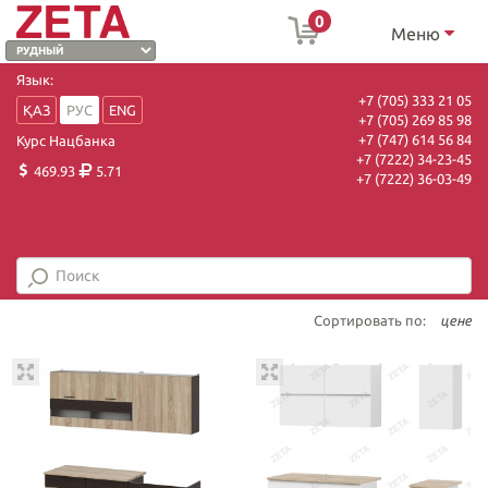
0
Меню
Язык:
+7 (705) 333 21 05
ҚАЗ
РУС
ENG
+7 (705) 269 85 98
+7 (747) 614 56 84
Курс Нацбанка
+7 (7222) 34-23-45
469.93
5.71
+7 (7222) 36-03-49
Сортировать по:
цене