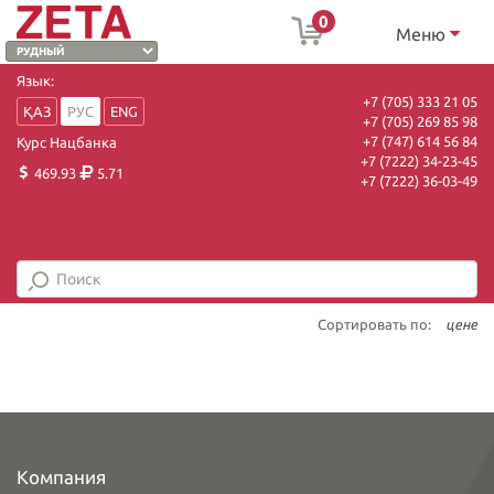
0
Меню
Язык:
+7 (705) 333 21 05
ҚАЗ
РУС
ENG
+7 (705) 269 85 98
+7 (747) 614 56 84
Курс Нацбанка
+7 (7222) 34-23-45
469.93
5.71
+7 (7222) 36-03-49
Сортировать по:
цене
Компания