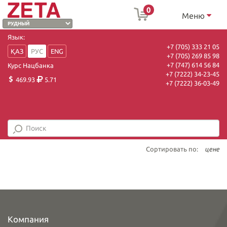
0
Меню
Язык:
+7 (705) 333 21 05
ҚАЗ
РУС
ENG
+7 (705) 269 85 98
+7 (747) 614 56 84
Курс Нацбанка
+7 (7222) 34-23-45
469.93
5.71
+7 (7222) 36-03-49
Сортировать по:
цене
Компания