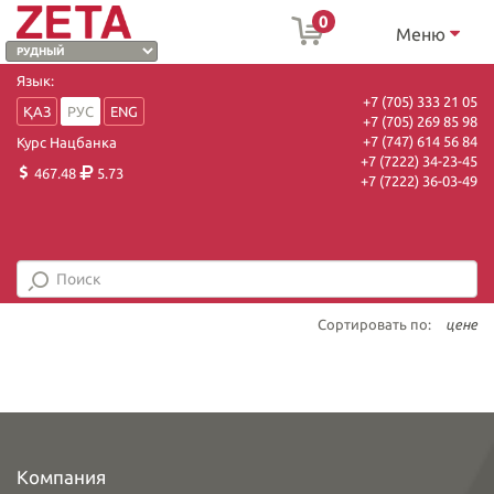
0
Меню
Язык:
+7 (705) 333 21 05
ҚАЗ
РУС
ENG
+7 (705) 269 85 98
+7 (747) 614 56 84
Курс Нацбанка
+7 (7222) 34-23-45
467.48
5.73
+7 (7222) 36-03-49
Сортировать по:
цене
Компания