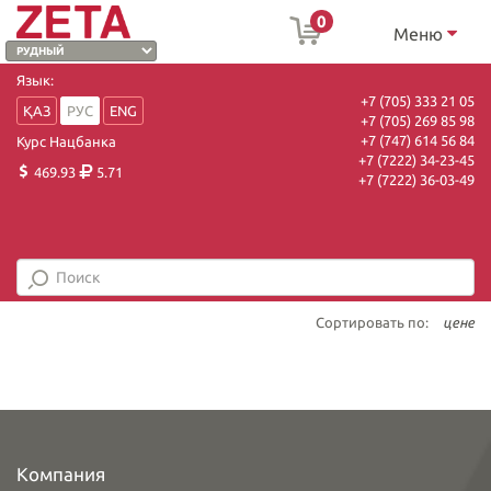
0
Меню
Язык:
+7 (705) 333 21 05
ҚАЗ
РУС
ENG
+7 (705) 269 85 98
+7 (747) 614 56 84
Курс Нацбанка
+7 (7222) 34-23-45
469.93
5.71
+7 (7222) 36-03-49
Сортировать по:
цене
Компания