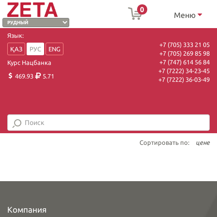
0
Меню
Язык:
+7 (705) 333 21 05
ҚАЗ
РУС
ENG
+7 (705) 269 85 98
+7 (747) 614 56 84
Курс Нацбанка
+7 (7222) 34-23-45
469.93
5.71
+7 (7222) 36-03-49
Сортировать по:
цене
Компания