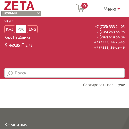
0
Меню
Язык:
+7 (705) 333 21 05
ҚАЗ
РУС
ENG
+7 (705) 269 85 98
+7 (747) 614 56 84
Курс Нацбанка
+7 (7222) 34-23-45
469.85
5.78
+7 (7222) 36-03-49
Сортировать по:
цене
Компания