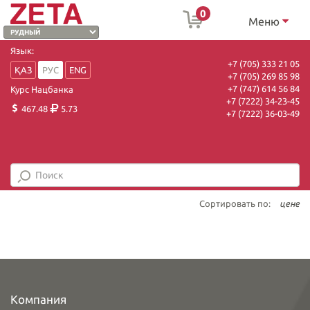
0
Меню
Язык:
+7 (705) 333 21 05
ҚАЗ
РУС
ENG
+7 (705) 269 85 98
+7 (747) 614 56 84
Курс Нацбанка
+7 (7222) 34-23-45
467.48
5.73
+7 (7222) 36-03-49
Сортировать по:
цене
Компания