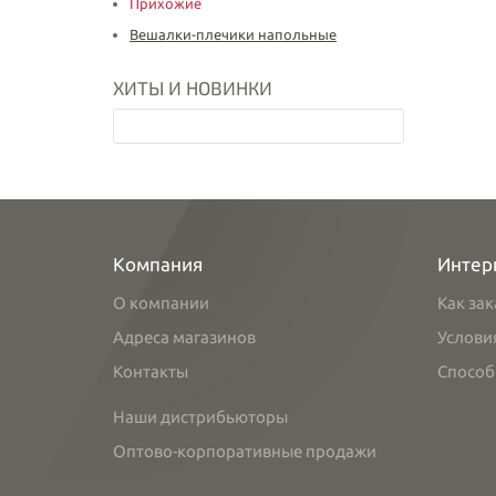
Прихожие
Вешалки-плечики напольные
ХИТЫ И НОВИНКИ
Компания
Интер
О компании
Как зак
Адреса магазинов
Услови
Контакты
Способ
Наши дистрибьюторы
Оптово-корпоративные продажи