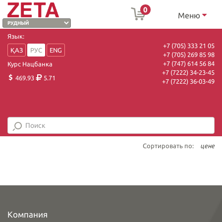
0
Меню
Язык:
+7 (705) 333 21 05
ҚАЗ
РУС
ENG
+7 (705) 269 85 98
+7 (747) 614 56 84
Курс Нацбанка
+7 (7222) 34-23-45
469.93
5.71
+7 (7222) 36-03-49
Сортировать по:
цене
Компания